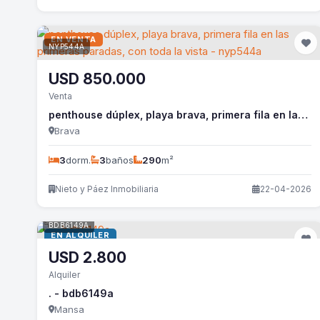
EN VENTA
NYP544A
USD
850.000
Venta
penthouse dúplex, playa brava, primera fila en las primeras paradas, con toda la vista - nyp544a
Brava
3
dorm.
3
baños
290
m²
Nieto y Páez Inmobiliaria
22-04-2026
BDB6149A
EN ALQUILER
USD
2.800
Alquiler
. - bdb6149a
Mansa