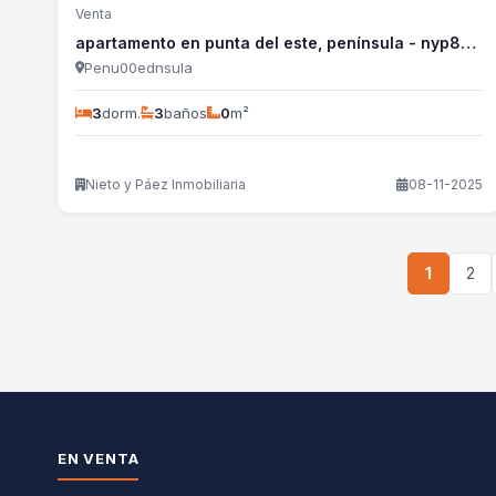
Venta
apartamento en punta del este, península - nyp823a
Penu00ednsula
3
dorm.
3
baños
0
m²
Nieto y Páez Inmobiliaria
08-11-2025
1
2
EN VENTA