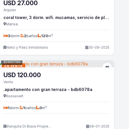
USD
27.000
Alquiler
coral tower, 3 dorm. wifi. mucamas, servicio de playa. - nyp361a
Mansa
3
dorm.
2
baños
120
m²
Nieto y Páez Inmobiliaria
30-09-2025
BDB6078A
EN VENTA
USD
120.000
Venta
.apartamento con gran terraza - bdb6078a
Roosevelt
1
dorm.
1
baños
0
m²
Blanquita Di Biase Propiedades
08-01-2025