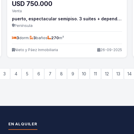
USD
750.000
Venta
puerto, espectacular semipiso. 3 suites + dependencia - nyp824a
Península
3
dorm.
3
baños
270
m²
Nieto y Páez Inmobiliaria
26-09-2025
3
4
5
6
7
8
9
10
11
12
13
14
EN ALQUILER