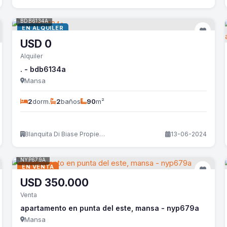
BDB6134A
EN ALQUILER
USD
0
Alquiler
. - bdb6134a
Mansa
2
dorm.
2
baños
90
m²
Blanquita Di Biase Propiedades
13-06-2024
NYP679A
EN VENTA
USD
350.000
Venta
apartamento en punta del este, mansa - nyp679a
Mansa