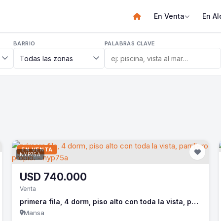
En Venta
En Al
BARRIO
PALABRAS CLAVE
EN VENTA
NYP75A
USD
740.000
Venta
primera fila, 4 dorm, piso alto con toda la vista, parrillero propio. - nyp75a
Mansa