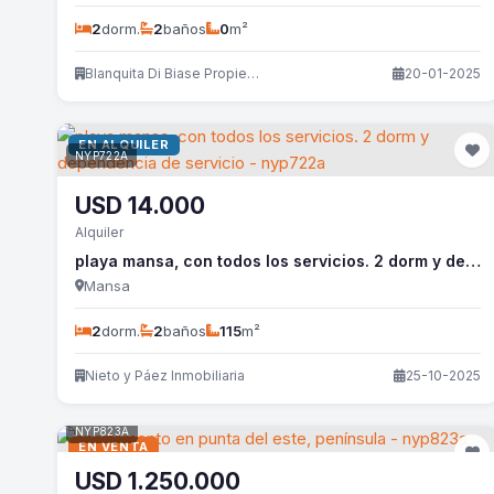
2
dorm.
2
baños
0
m²
Blanquita Di Biase Propiedades
20-01-2025
EN ALQUILER
NYP722A
USD
14.000
Alquiler
playa mansa, con todos los servicios. 2 dorm y dependencia de servicio - nyp722a
Mansa
2
dorm.
2
baños
115
m²
Nieto y Páez Inmobiliaria
25-10-2025
NYP823A
EN VENTA
USD
1.250.000