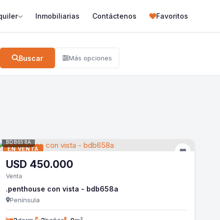
quiler
Inmobiliarias
Contáctenos
Favoritos
Buscar
Más opciones
BDB658A
EN VENTA
USD
450.000
Venta
.penthouse con vista - bdb658a
Península