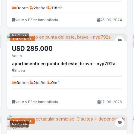
3
dorm.
2
baños
118
m²
Nieto y Páez Inmobiliaria
25-09-2024
NYP792A
EN VENTA
USD
285.000
Venta
apartamento en punta del este, brava - nyp792a
Brava
3
dorm.
2
baños
0
m²
Nieto y Páez Inmobiliaria
17-06-2026
EN VENTA
NYP824A