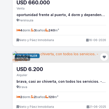
USD
660.000
Venta
oportunidad frente al puerto, 4 dorm y dependencia, todo reciclado. - nyp297a
Península
4
dorm.
3
baños
240
m²
Nieto y Páez Inmobiliaria
16-06-2026
EN ALQUILER
NYP477A
USD
6.200
Alquiler
brava, casi av chiverta, con todos los servicios. - nyp477a
Brava
2
dorm.
2
baños
120
m²
Nieto y Páez Inmobiliaria
21-06-2025