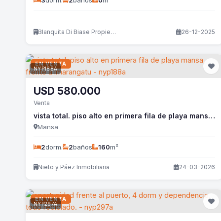
3
dorm.
2
baños
0
m²
Blanquita Di Biase Propiedades
26-12-2025
EN VENTA
NYP188A
USD
580.000
Venta
vista total. piso alto en primera fila de playa mansa, frente a imarangatu - nyp188a
Mansa
2
dorm.
2
baños
160
m²
Nieto y Páez Inmobiliaria
24-03-2026
EN VENTA
NYP297A