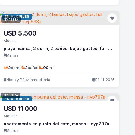
EN ALQUILER
NYP633A
USD
5.500
Alquiler
playa mansa, 2 dorm, 2 baños. bajos gastos. full amenities - nyp633a
Mansa
2
dorm.
2
baños
90
m²
Nieto y Páez Inmobiliaria
21-11-2025
NYP707A
EN ALQUILER
USD
11.000
Alquiler
apartamento en punta del este, mansa - nyp707a
Mansa