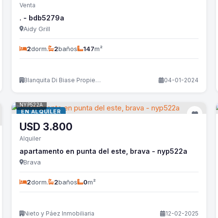
Venta
. - bdb5279a
Aidy Grill
2
dorm.
2
baños
147
m²
Blanquita Di Biase Propiedades
04-01-2024
NYP522A
EN ALQUILER
USD
3.800
Alquiler
apartamento en punta del este, brava - nyp522a
Brava
2
dorm.
2
baños
0
m²
Nieto y Páez Inmobiliaria
12-02-2025