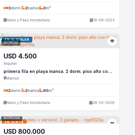
3
dorm.
2
baños
0
m²
Nieto y Páez Inmobiliaria
19-09-2023
EN ALQUILER
NYP819A
USD
4.500
Alquiler
primera fila en playa mansa. 2 dorm. piso alto con toda la vista - nyp819a
Mansa
2
dorm.
2
baños
90
m²
Nieto y Páez Inmobiliaria
06-02-2026
NYP1020A
EN VENTA
USD
800.000