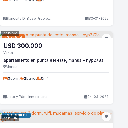
2
dorm.
2
baños
0
m²
Blanquita Di Biase Propiedades
30-01-2025
NYP273A
EN VENTA
USD
300.000
Venta
apartamento en punta del este, mansa - nyp273a
Mansa
3
dorm.
2
baños
0
m²
Nieto y Páez Inmobiliaria
04-03-2024
EN ALQUILER
NYP361A