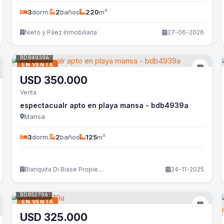
3
dorm.
2
baños
220
m²
Nieto y Páez Inmobiliaria
27-06-2026
BDB4939A
EN VENTA
USD
350.000
Venta
espectacualr apto en playa mansa - bdb4939a
Mansa
3
dorm.
2
baños
125
m²
Blanquita Di Biase Propiedades
24-11-2025
BDB5279A
EN VENTA
USD
325.000