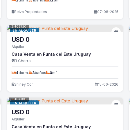
2
dorm.
1
baños
529
m²
Beiza Propiedades
07-08-2025
SHC332C
EN ALQUILER
USD
0
Alquiler
Casa Venta en Punta del Este Uruguay
El Chorro
4
dorm.
3
baños
0
m²
Shirley Cor
15-06-2026
SHC410C
EN ALQUILER
USD
0
Alquiler
Casa Venta en Punta del Este Uruguay