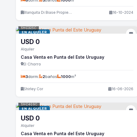
6
dorm.
5
baños
1000
m²
Blanquita Di Biase Propiedades
16-10-2024
SHC325C
EN ALQUILER
USD
0
Alquiler
Casa Venta en Punta del Este Uruguay
El Chorro
3
dorm.
2
baños
1000
m²
Shirley Cor
16-06-2026
SHC409C
EN ALQUILER
USD
0
Alquiler
Casa Venta en Punta del Este Uruguay