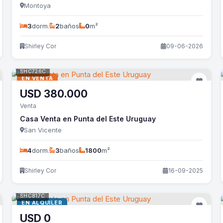
Montoya
3
dorm.
2
baños
0
m²
Shirley Cor
09-06-2026
SHC726C
EN VENTA
USD
380.000
Venta
Casa Venta en Punta del Este Uruguay
San Vicente
4
dorm.
3
baños
1800
m²
Shirley Cor
16-09-2025
SHC817C
EN ALQUILER
USD
0