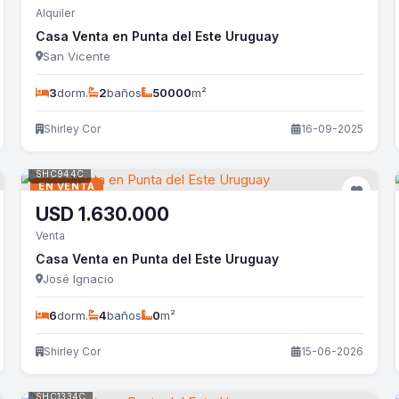
Alquiler
Casa Venta en Punta del Este Uruguay
San Vicente
3
dorm.
2
baños
50000
m²
Shirley Cor
16-09-2025
SHC944C
EN VENTA
USD
1.630.000
Venta
Casa Venta en Punta del Este Uruguay
José Ignacio
6
dorm.
4
baños
0
m²
Shirley Cor
15-06-2026
SHC1334C