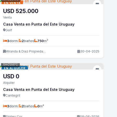
EN VENTA
USD
525.000
Venta
Casa Venta en Punta del Este Uruguay
Golf
3
dorm.
2
baños
750
m²
Miranda & Diaz Propiedades
30-04-2025
SHC1367C
EN ALQUILER
USD
0
Alquiler
Casa Venta en Punta del Este Uruguay
Cantegril
3
dorm.
2
baños
0
m²
Shirley Cor
09-06-2026