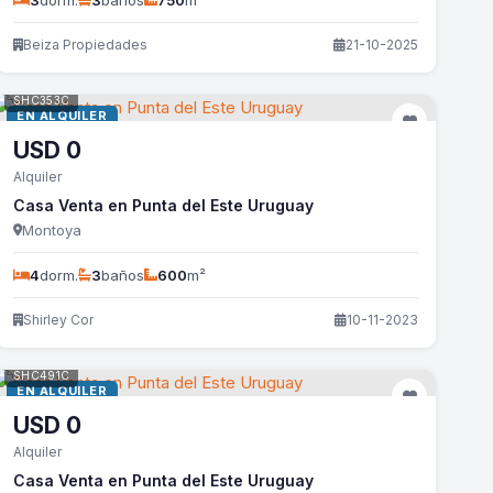
3
dorm.
3
baños
750
m²
Beiza Propiedades
21-10-2025
SHC353C
EN ALQUILER
USD
0
Alquiler
Casa Venta en Punta del Este Uruguay
Montoya
4
dorm.
3
baños
600
m²
Shirley Cor
10-11-2023
SHC491C
EN ALQUILER
USD
0
Alquiler
Casa Venta en Punta del Este Uruguay