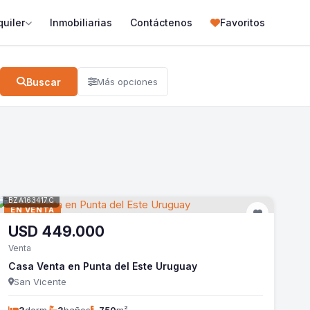
quiler
Inmobiliarias
Contáctenos
Favoritos
Buscar
Más opciones
BZA163417C
EN VENTA
USD
449.000
Venta
Casa Venta en Punta del Este Uruguay
San Vicente