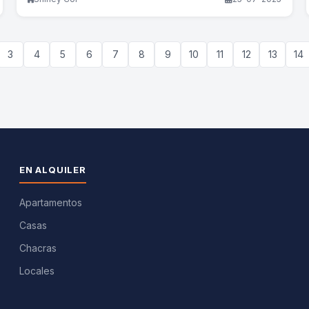
3
4
5
6
7
8
9
10
11
12
13
14
EN ALQUILER
Apartamentos
Casas
Chacras
Locales