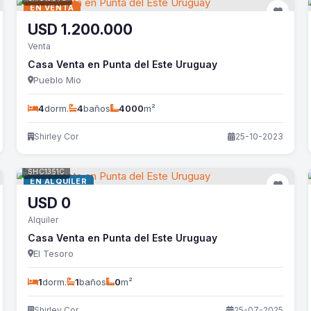
EN VENTA
USD
1.200.000
Venta
Casa Venta en Punta del Este Uruguay
Pueblo Mio
4
dorm.
4
baños
4000
m²
Shirley Cor
25-10-2023
SHC1351C
EN ALQUILER
USD
0
Alquiler
Casa Venta en Punta del Este Uruguay
El Tesoro
1
dorm.
1
baños
0
m²
Shirley Cor
25-07-2025