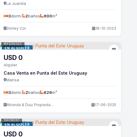
La Juanita
3
dorm.
2
baños
900
m²
Shirley Cor
18-10-2023
MYD3002C
EN ALQUILER
USD
0
Alquiler
Casa Venta en Punta del Este Uruguay
Mansa
3
dorm.
2
baños
626
m²
Miranda & Diaz Propiedades
17-06-2025
SHC833C
EN ALQUILER
USD
0