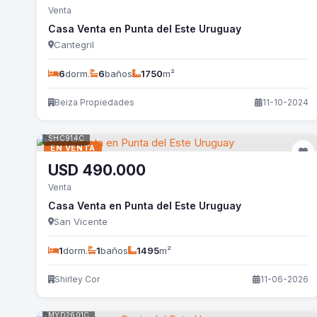
Venta
Casa Venta en Punta del Este Uruguay
Cantegril
6
dorm.
6
baños
1750
m²
Beiza Propiedades
11-10-2024
SHC914C
EN VENTA
USD
490.000
Venta
Casa Venta en Punta del Este Uruguay
San Vicente
1
dorm.
1
baños
1495
m²
Shirley Cor
11-06-2026
MYD2601C