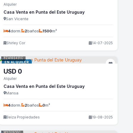
Alquiler
Casa Venta en Punta del Este Uruguay
San Vicente
4
dorm.
2
baños
1500
m²
Shirley Cor
14-07-2025
BZA165431C
EN ALQUILER
USD
0
Alquiler
Casa Venta en Punta del Este Uruguay
Mansa
4
dorm.
2
baños
0
m²
Beiza Propiedades
19-08-2025
MYD2610C