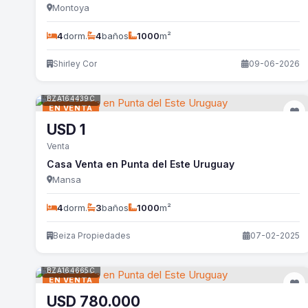
Montoya
4
dorm.
4
baños
1000
m²
Shirley Cor
09-06-2026
BZA164439C
EN VENTA
USD
1
Venta
Casa Venta en Punta del Este Uruguay
Mansa
4
dorm.
3
baños
1000
m²
Beiza Propiedades
07-02-2025
BZA164665C
EN VENTA
USD
780.000