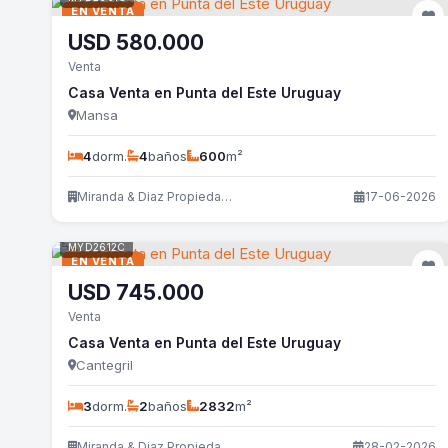
EN VENTA
USD
580.000
Venta
Casa Venta en Punta del Este Uruguay
Mansa
4
dorm.
4
baños
600
m²
Miranda & Diaz Propiedades
17-06-2026
MYD2612C
EN VENTA
USD
745.000
Venta
Casa Venta en Punta del Este Uruguay
Cantegril
3
dorm.
2
baños
2832
m²
Miranda & Diaz Propiedades
28-02-2026