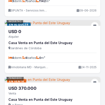
3
dorm.
7
baños
1142
m²
SIPUNTA - Servicios Inmobiliarios
09-06-2026
IMD5874C
EN ALQUILER
USD
0
Alquiler
Casa Venta en Punta del Este Uruguay
Jardines de Córdoba
4
dorm.
4
baños
0
m²
Inmobiliaria MD - Marquine D Oliveira
24-11-2025
ZEN2360C
EN VENTA
USD
370.000
Venta
Casa Venta en Punta del Este Uruguay
La Barra