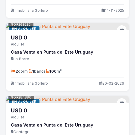
Inmobiliaria Gorlero
14-11-2025
GOR26932C
EN ALQUILER
USD
0
Alquiler
Casa Venta en Punta del Este Uruguay
La Barra
2
dorm.
1
baños
100
m²
Inmobiliaria Gorlero
20-02-2026
GOR28488C
EN ALQUILER
USD
0
Alquiler
Casa Venta en Punta del Este Uruguay
Cantegril