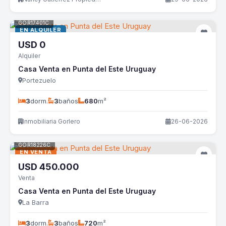
GOR17401C
EN ALQUILER
USD
0
Alquiler
Casa Venta en Punta del Este Uruguay
Portezuelo
3
dorm.
3
baños
680
m²
Inmobiliaria Gorlero
26-06-2026
GOR18226C
EN VENTA
USD
450.000
Venta
Casa Venta en Punta del Este Uruguay
La Barra
3
dorm.
3
baños
720
m²