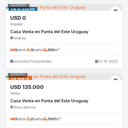
IAV49160C
EN ALQUILER
USD
0
Alquiler
Casa Venta en Punta del Este Uruguay
Pinares
3
dorm.
3
baños
550
m²
Iavecchia Propiedades
13-10-2023
JDP3417C
EN VENTA
USD
135.000
Venta
Casa Venta en Punta del Este Uruguay
Otros Barrios
3
dorm.
2
baños
1001
m²