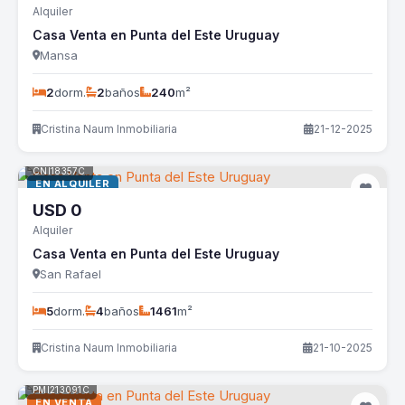
Alquiler
Casa Venta en Punta del Este Uruguay
Mansa
2
dorm.
2
baños
240
m²
Cristina Naum Inmobiliaria
21-12-2025
CNI18357C
EN ALQUILER
USD
0
Alquiler
Casa Venta en Punta del Este Uruguay
San Rafael
5
dorm.
4
baños
1461
m²
Cristina Naum Inmobiliaria
21-10-2025
PMI213091C
EN VENTA