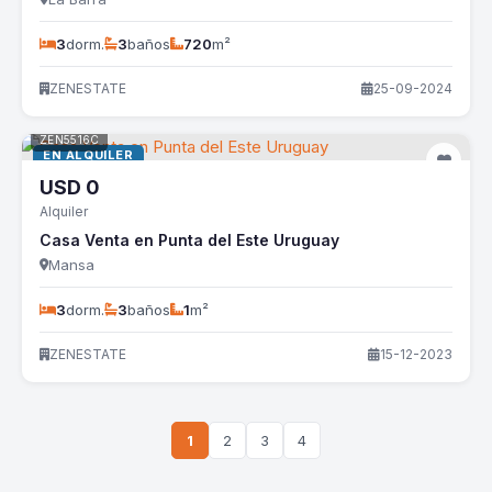
3
dorm.
3
baños
720
m²
ZENESTATE
25-09-2024
ZEN5516C
EN ALQUILER
USD
0
Alquiler
Casa Venta en Punta del Este Uruguay
Mansa
3
dorm.
3
baños
1
m²
ZENESTATE
15-12-2023
1
2
3
4