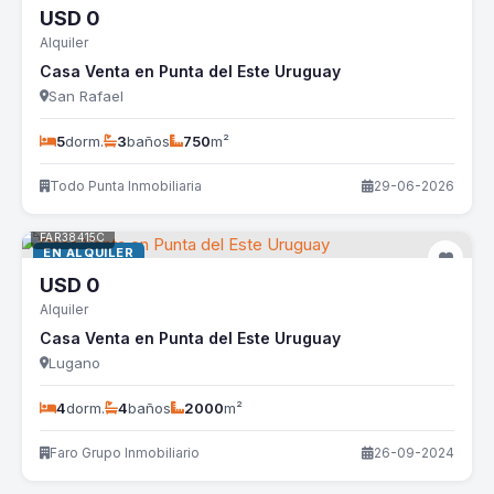
USD
0
Alquiler
Casa Venta en Punta del Este Uruguay
San Rafael
5
dorm.
3
baños
750
m²
Todo Punta Inmobiliaria
29-06-2026
FAR38415C
EN ALQUILER
USD
0
Alquiler
Casa Venta en Punta del Este Uruguay
Lugano
4
dorm.
4
baños
2000
m²
Faro Grupo Inmobiliario
26-09-2024