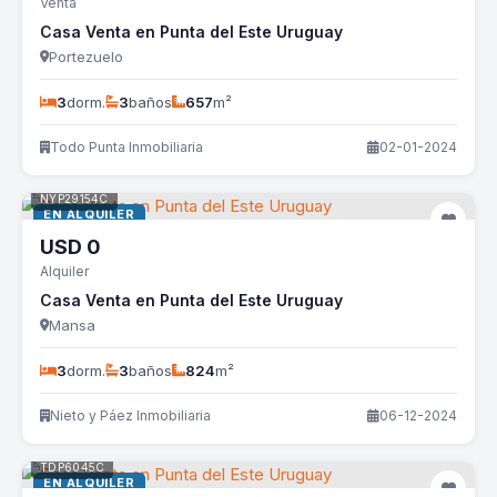
Venta
Casa Venta en Punta del Este Uruguay
Portezuelo
3
dorm.
3
baños
657
m²
Todo Punta Inmobiliaria
02-01-2024
NYP29154C
EN ALQUILER
USD
0
Alquiler
Casa Venta en Punta del Este Uruguay
Mansa
3
dorm.
3
baños
824
m²
Nieto y Páez Inmobiliaria
06-12-2024
TDP6045C
EN ALQUILER