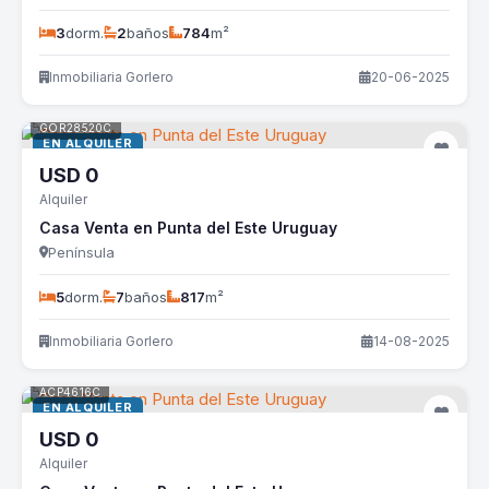
3
dorm.
2
baños
784
m²
Inmobiliaria Gorlero
20-06-2025
GOR28520C
EN ALQUILER
USD
0
Alquiler
Casa Venta en Punta del Este Uruguay
Península
5
dorm.
7
baños
817
m²
Inmobiliaria Gorlero
14-08-2025
ACP4616C
EN ALQUILER
USD
0
Alquiler