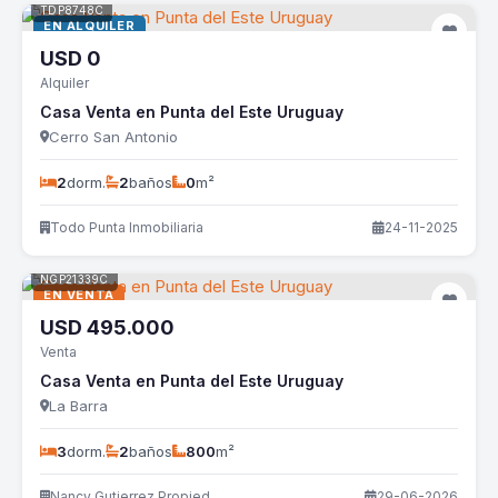
TDP8748C
EN ALQUILER
USD
0
Alquiler
Casa Venta en Punta del Este Uruguay
Cerro San Antonio
2
dorm.
2
baños
0
m²
Todo Punta Inmobiliaria
24-11-2025
NGP21339C
EN VENTA
USD
495.000
Venta
Casa Venta en Punta del Este Uruguay
La Barra
3
dorm.
2
baños
800
m²
Nancy Gutierrez Propiedades
29-06-2026