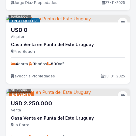
Jorge Diaz Propiedades
27-11-2025
IAV50322C
EN ALQUILER
USD
0
Alquiler
Casa Venta en Punta del Este Uruguay
Pine Beach
4
dorm.
3
baños
800
m²
Iavecchia Propiedades
23-01-2025
SPT11506C
EN VENTA
USD
2.250.000
Venta
Casa Venta en Punta del Este Uruguay
La Barra