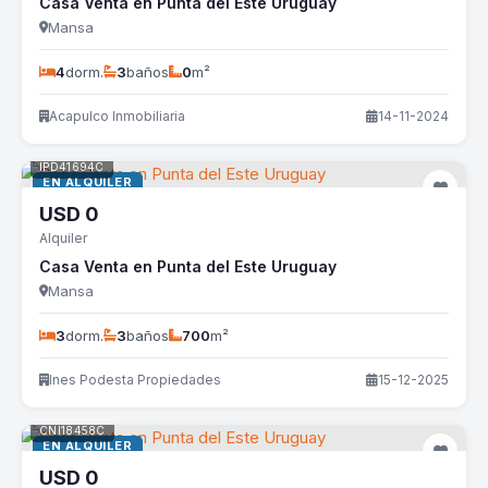
Casa Venta en Punta del Este Uruguay
Mansa
4
dorm.
3
baños
0
m²
Acapulco Inmobiliaria
14-11-2024
IPD41694C
EN ALQUILER
USD
0
Alquiler
Casa Venta en Punta del Este Uruguay
Mansa
3
dorm.
3
baños
700
m²
Ines Podesta Propiedades
15-12-2025
CNI18458C
EN ALQUILER
USD
0