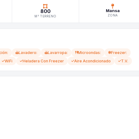
800
Mansa
ZONA
M² TERRENO
ción:
Lavadero:
Lavarropa:
Microondas:
Freezer:
WiFi
Heladera Con Freezer
Aire Acondicionado
T.V.