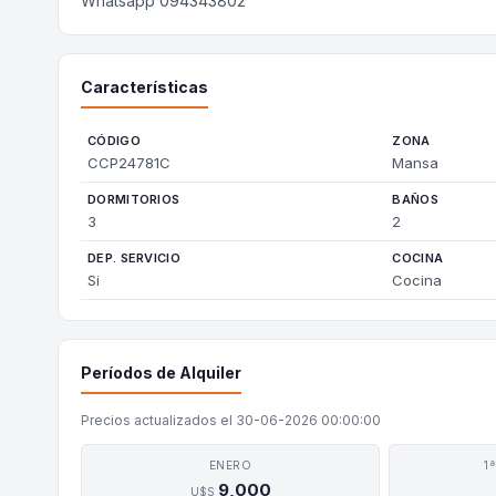
Whatsapp 094343802
Características
CÓDIGO
ZONA
CCP24781C
Mansa
DORMITORIOS
BAÑOS
3
2
DEP. SERVICIO
COCINA
Si
Cocina
Períodos de Alquiler
Precios actualizados el 30-06-2026 00:00:00
ENERO
1
9,000
U$S