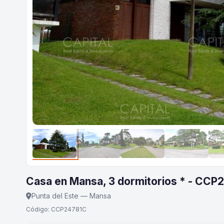
Casa en Mansa, 3 dormitorios * - CCP
Punta del Este — Mansa
Código: CCP24781C