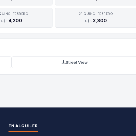
 QUINC. FEBRERO
2ª QUINC. FEBRERO
4,200
3,300
U$S
U$S
Street View
EN ALQUILER