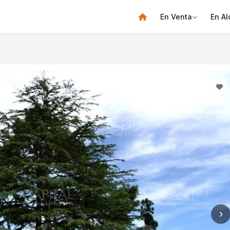
En Venta
En Al
›