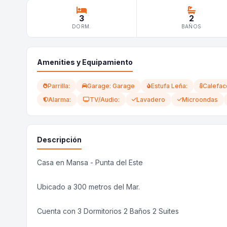
3
2
DORM.
BAÑOS
Amenities y Equipamiento
Parrilla:
Garage: Garage
Estufa Leña:
Calefac
Alarma:
TV/Audio:
Lavadero
Microondas
Descripción
Casa en Mansa - Punta del Este
Ubicado a 300 metros del Mar.
Cuenta con 3 Dormitorios 2 Baños 2 Suites