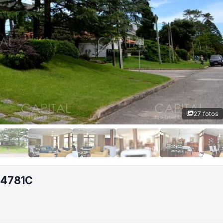
27 fotos
24781C