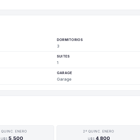
DORMITORIOS
3
SUITES
1
GARAGE
Garage
ª QUINC. ENERO
2ª QUINC. ENERO
5,500
4,800
U$S
U$S