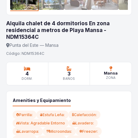
Alquila chalet de 4 dormitorios En zona
residencial a metros de Playa Mansa -
NDM15364C
Punta del Este — Mansa
Código: NDM15364C
4
3
Mansa
ZONA
DORM.
BAÑOS
Amenities y Equipamiento
Parrilla:
Estufa Leña:
Calefacción:
Vista: Agradable Entorno
Lavadero:
Lavarropa:
Microondas:
Freezer: