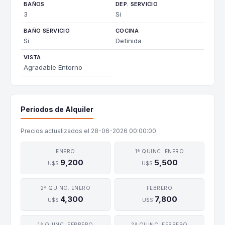
BAÑOS
DEP. SERVICIO
3
Si
BAÑO SERVICIO
COCINA
Si
Definida
VISTA
Agradable Entorno
Períodos de Alquiler
Precios actualizados el 28-06-2026 00:00:00
ENERO
1ª QUINC. ENERO
9,200
5,500
U$S
U$S
2ª QUINC. ENERO
FEBRERO
4,300
7,800
U$S
U$S
1ª QUINC. FEBRERO
2ª QUINC. FEBRERO