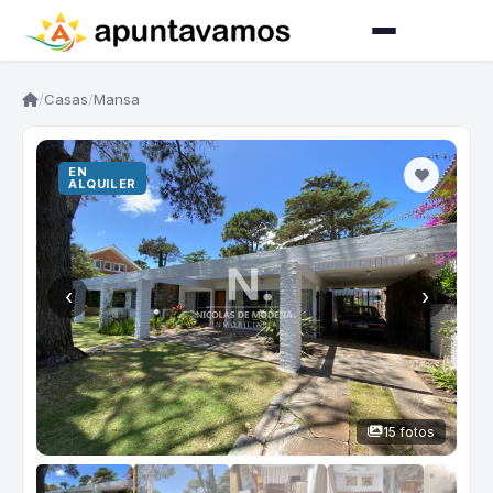
/
Casas
/
Mansa
EN
ALQUILER
‹
›
15 fotos