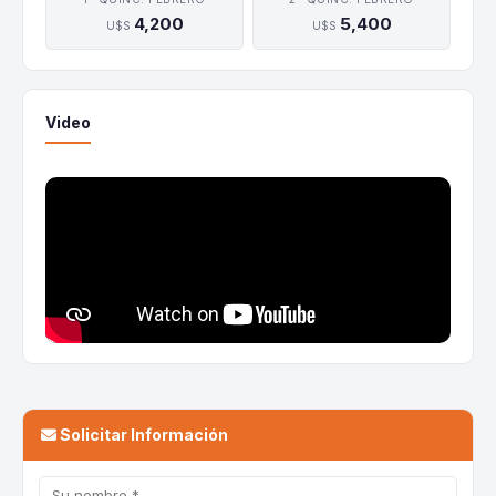
4,200
5,400
U$S
U$S
Video
Solicitar Información