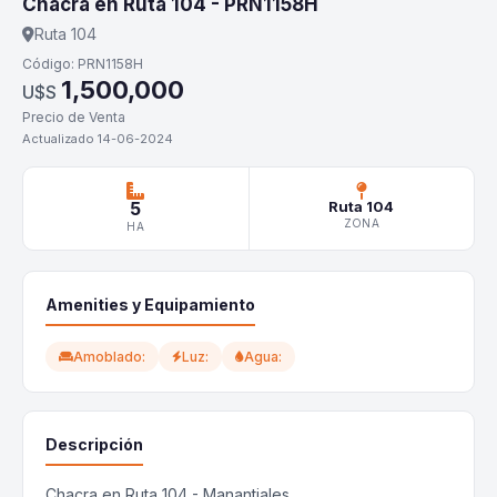
Chacra en Ruta 104 - PRN1158H
Ruta 104
Código: PRN1158H
1,500,000
U$S
Precio de Venta
Actualizado 14-06-2024
5
Ruta 104
ZONA
HA
Amenities y Equipamiento
Amoblado:
Luz:
Agua:
Descripción
Chacra en Ruta 104 - Manantiales