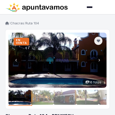
/
Chacras
/
Ruta 104
EN
VENTA
‹
›
16 fotos