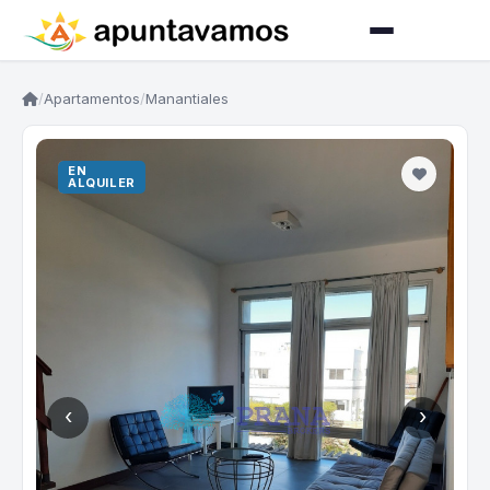
/
Apartamentos
/
Manantiales
EN
EN
VENTA
ALQUILER
‹
›