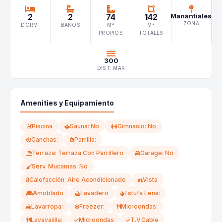
2
2
74
142
Manantiales
ZONA
DORM.
BAÑOS
M²
M²
PROPIOS
TOTALES
300
DIST. MAR
Amenities y Equipamiento
Piscina
Sauna: No
Gimnasio: No
Canchas:
Parrilla:
Terraza: Terraza Con Parrillero
Garage: No
Serv. Mucamas: No
Calefacción: Aire Acondicionado
Vista
Amoblado
Lavadero
Estufa Leña:
Lavarropa:
Freezer:
Microondas:
Lavavajilla:
Microondas
T.V.Cable