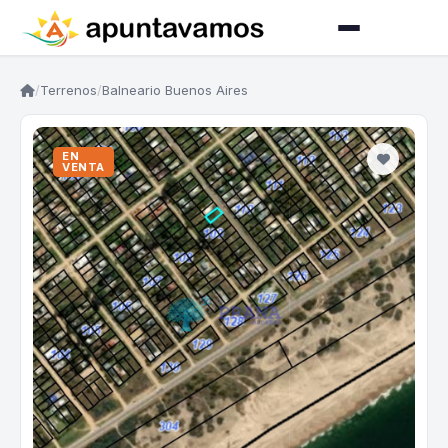
/
Terrenos
/
Balneario Buenos Aires
EN
VENTA