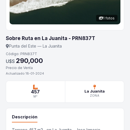
1 fotos
Sobre Ruta en La Juanita - PRN837T
Punta del Este — La Juanita
Código: PRN837T
290,000
U$S
Precio de Venta
Actualizado 18-01-2024
457
La Juanita
ZONA
M²
Descripción
Terreno 457 m2 , en La Juanita - Jose Ignacio