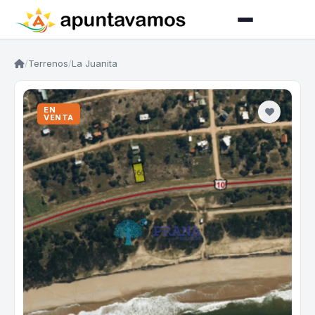
/
Terrenos
/
La Juanita
EN
VENTA