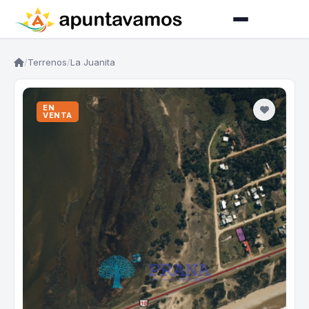
/
Terrenos
/
La Juanita
EN
VENTA