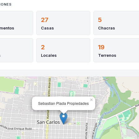
IONES
27
5
amentos
Casas
Chacras
2
19
s
Locales
Terrenos