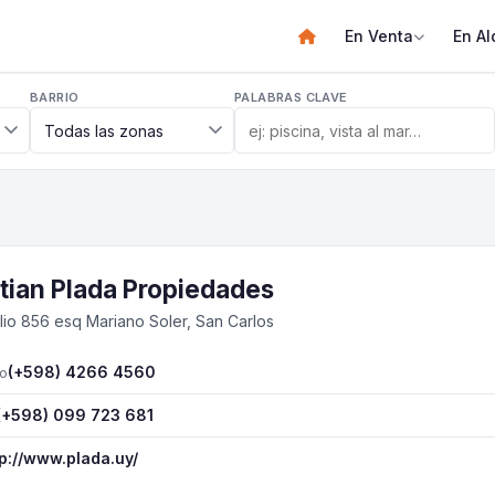
En Venta
En Al
BARRIO
PALABRAS CLAVE
tian Plada Propiedades
lio 856 esq Mariano Soler, San Carlos
(+598) 4266 4560
o
(+598) 099 723 681
tp://www.plada.uy/