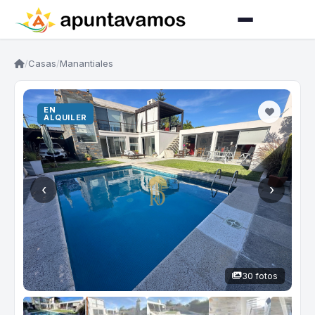
/
Casas
/
Manantiales
EN
ALQUILER
‹
›
30 fotos