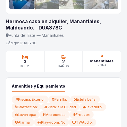
Hermosa casa en alquiler, Manantiales,
Maldoando. - DUA378C
Punta del Este — Manantiales
Código: DUA378C
3
2
Manantiales
ZONA
DORM.
BAÑOS
Amenities y Equipamiento
Piscina: Exterior
Parrilla:
Estufa Leña:
Calefacción:
Vista: a la Ciudad
Lavadero:
Lavarropa:
Microondas:
Freezer:
Alarma:
Play-room: No
TV/Audio: