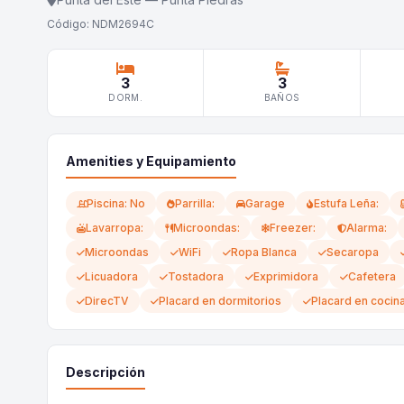
Código: NDM2694C
3
3
DORM.
BAÑOS
Amenities y Equipamiento
Piscina: No
Parrilla:
Garage
Estufa Leña:
Lavarropa:
Microondas:
Freezer:
Alarma:
Microondas
WiFi
Ropa Blanca
Secaropa
Licuadora
Tostadora
Exprimidora
Cafetera
DirecTV
Placard en dormitorios
Placard en cocin
Descripción