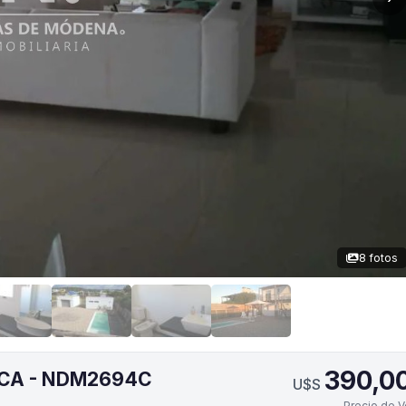
8 fotos
390,0
ICA - NDM2694C
U$S
Precio de V