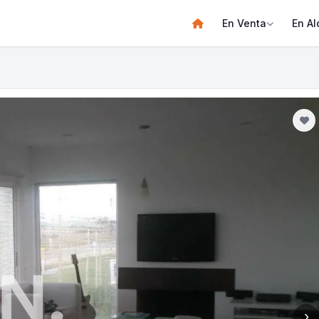
En Venta
En Al
›