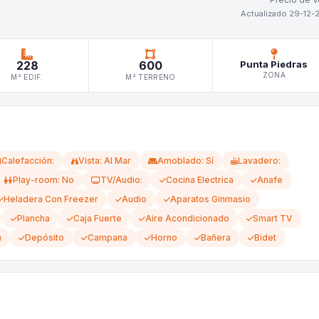
Actualizado 29-12-
228
600
Punta Piedras
ZONA
M² EDIF.
M² TERRENO
Calefacción:
Vista: Al Mar
Amoblado: Sí
Lavadero:
Play-room: No
TV/Audio:
Cocina Electrica
Anafe
Heladera Con Freezer
Audio
Aparatos Ginmasio
Plancha
Caja Fuerte
Aire Acondicionado
Smart TV
a
Depósito
Campana
Horno
Bañera
Bidet