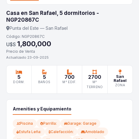
Casa en San Rafael, 5 dormitorios -
NGP20867C
Punta del Este — San Rafael
Código: NGP20867C
1,800,000
U$S
Precio de Venta
Actualizado 23-09-2025
5
5
700
2700
San
Rafael
DORM.
BAÑOS
M² EDIF.
M²
ZONA
TERRENO
Amenities y Equipamiento
Piscina
Parrilla:
Garage: Garage
Estufa Leña:
Calefacción:
Amoblado