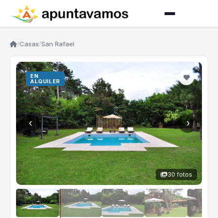
/
Casas
/
San Rafael
EN
EN
VENTA
ALQUILER
‹
›
30 fotos