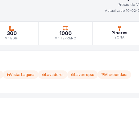
Precio de V
Actualizado 10-02-
300
1000
Pinares
ZONA
M² EDIF.
M² TERRENO
Vista: Laguna
Lavadero:
Lavarropa:
Microondas: