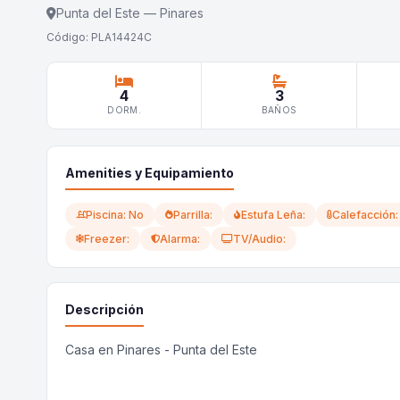
Punta del Este — Pinares
Código: PLA14424C
4
3
DORM.
BAÑOS
Amenities y Equipamiento
Piscina: No
Parrilla:
Estufa Leña:
Calefacción:
Freezer:
Alarma:
TV/Audio:
Descripción
Casa en Pinares - Punta del Este