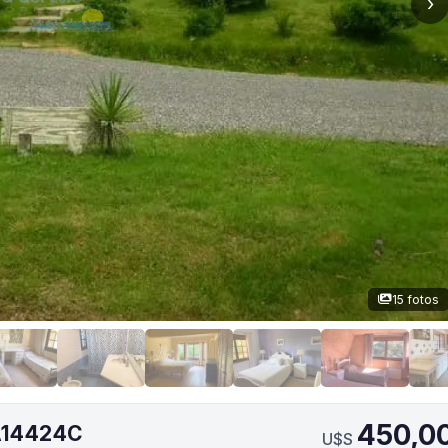
›
15 fotos
450,0
LA14424C
U$S