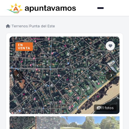
/
Terrenos
/
Punta del Este
EN
VENTA
‹
›
11 fotos