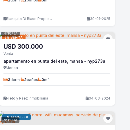
2
dorm.
2
baños
0
m²
Blanquita Di Biase Propiedades
30-01-2025
NYP273A
EN VENTA
USD
300.000
Venta
apartamento en punta del este, mansa - nyp273a
Mansa
3
dorm.
2
baños
0
m²
Nieto y Páez Inmobiliaria
04-03-2024
EN ALQUILER
NYP361A