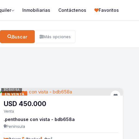
quiler
Inmobiliarias
Contáctenos
Favoritos
Buscar
Más opciones
BDB658A
EN VENTA
USD
450.000
Venta
.penthouse con vista - bdb658a
Península