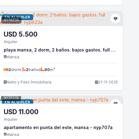
EN ALQUILER
NYP633A
USD
5.500
Alquiler
playa mansa, 2 dorm, 2 baños. bajos gastos. full amenities - nyp633a
Mansa
2
dorm.
2
baños
90
m²
Nieto y Páez Inmobiliaria
21-11-2025
NYP707A
EN ALQUILER
USD
11.000
Alquiler
apartamento en punta del este, mansa - nyp707a
Mansa