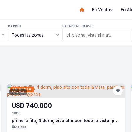
En Venta
En Al
BARRIO
PALABRAS CLAVE
EN VENTA
NYP75A
USD
740.000
Venta
primera fila, 4 dorm, piso alto con toda la vista, parrillero propio. - nyp75a
Mansa