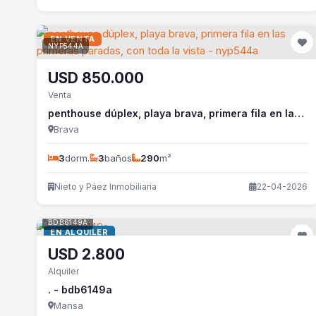
EN VENTA
NYP544A
USD
850.000
Venta
penthouse dúplex, playa brava, primera fila en las primeras paradas, con toda la vista - nyp544a
Brava
3
dorm.
3
baños
290
m²
Nieto y Páez Inmobiliaria
22-04-2026
BDB6149A
EN ALQUILER
USD
2.800
Alquiler
. - bdb6149a
Mansa