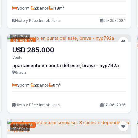
3
dorm.
2
baños
118
m²
Nieto y Páez Inmobiliaria
25-09-2024
NYP792A
EN VENTA
USD
285.000
Venta
apartamento en punta del este, brava - nyp792a
Brava
3
dorm.
2
baños
0
m²
Nieto y Páez Inmobiliaria
17-06-2026
EN VENTA
NYP824A