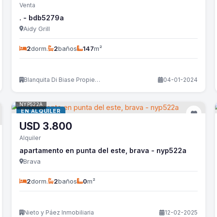
Venta
. - bdb5279a
Aidy Grill
2
dorm.
2
baños
147
m²
Blanquita Di Biase Propiedades
04-01-2024
NYP522A
EN ALQUILER
USD
3.800
Alquiler
apartamento en punta del este, brava - nyp522a
Brava
2
dorm.
2
baños
0
m²
Nieto y Páez Inmobiliaria
12-02-2025