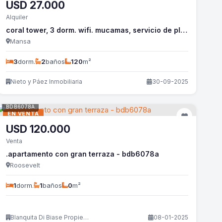
USD
27.000
Alquiler
coral tower, 3 dorm. wifi. mucamas, servicio de playa. - nyp361a
Mansa
3
dorm.
2
baños
120
m²
Nieto y Páez Inmobiliaria
30-09-2025
BDB6078A
EN VENTA
USD
120.000
Venta
.apartamento con gran terraza - bdb6078a
Roosevelt
1
dorm.
1
baños
0
m²
Blanquita Di Biase Propiedades
08-01-2025