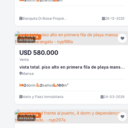
3
dorm.
2
baños
0
m²
Blanquita Di Biase Propiedades
26-12-2025
EN VENTA
NYP188A
USD
580.000
Venta
vista total. piso alto en primera fila de playa mansa, frente a imarangatu - nyp188a
Mansa
2
dorm.
2
baños
160
m²
Nieto y Páez Inmobiliaria
24-03-2026
EN VENTA
NYP297A