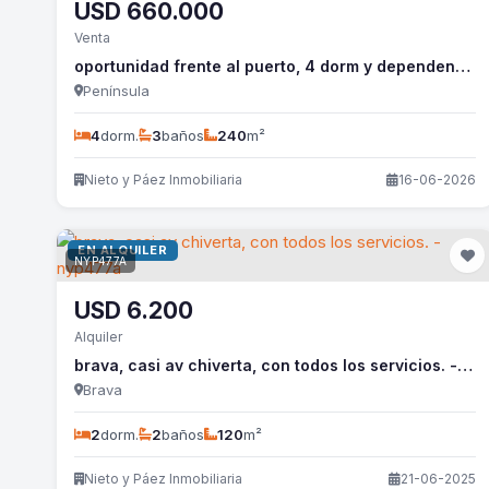
USD
660.000
Venta
oportunidad frente al puerto, 4 dorm y dependencia, todo reciclado. - nyp297a
Península
4
dorm.
3
baños
240
m²
Nieto y Páez Inmobiliaria
16-06-2026
EN ALQUILER
NYP477A
USD
6.200
Alquiler
brava, casi av chiverta, con todos los servicios. - nyp477a
Brava
2
dorm.
2
baños
120
m²
Nieto y Páez Inmobiliaria
21-06-2025