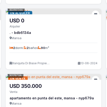
BDB6134A
EN ALQUILER
USD
0
Alquiler
. - bdb6134a
Mansa
2
dorm.
2
baños
90
m²
Blanquita Di Biase Propiedades
13-06-2024
NYP679A
EN VENTA
USD
350.000
Venta
apartamento en punta del este, mansa - nyp679a
Mansa