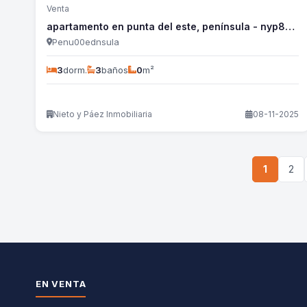
Venta
apartamento en punta del este, península - nyp823a
Penu00ednsula
3
dorm.
3
baños
0
m²
Nieto y Páez Inmobiliaria
08-11-2025
1
2
EN VENTA