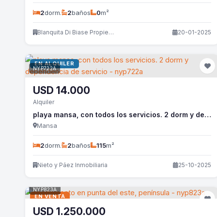
2
dorm.
2
baños
0
m²
Blanquita Di Biase Propiedades
20-01-2025
EN ALQUILER
NYP722A
USD
14.000
Alquiler
playa mansa, con todos los servicios. 2 dorm y dependencia de servicio - nyp722a
Mansa
2
dorm.
2
baños
115
m²
Nieto y Páez Inmobiliaria
25-10-2025
NYP823A
EN VENTA
USD
1.250.000