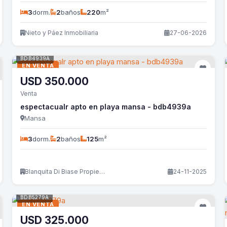
3
dorm.
2
baños
220
m²
Nieto y Páez Inmobiliaria
27-06-2026
BDB4939A
EN VENTA
USD
350.000
Venta
espectacualr apto en playa mansa - bdb4939a
Mansa
3
dorm.
2
baños
125
m²
Blanquita Di Biase Propiedades
24-11-2025
BDB5279A
EN VENTA
USD
325.000