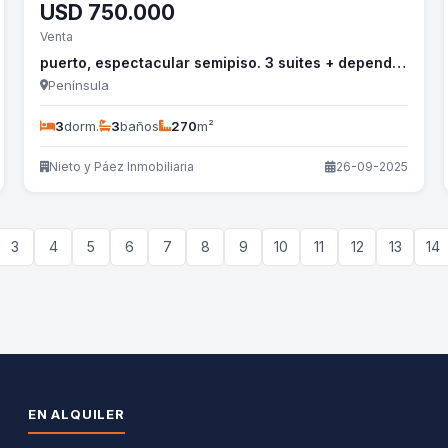
USD
750.000
Venta
puerto, espectacular semipiso. 3 suites + dependencia - nyp824a
Península
3
dorm.
3
baños
270
m²
Nieto y Páez Inmobiliaria
26-09-2025
3
4
5
6
7
8
9
10
11
12
13
14
EN ALQUILER