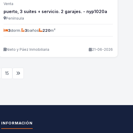
Venta
puerto, 3 suites + servicio. 2 garajes. - nyp1020a
Península
3
dorm.
3
baños
220
m²
Nieto y Páez Inmobiliaria
21-06-2026
15
INFORMACIÓN