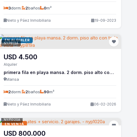
3
dorm.
2
baños
0
m²
Nieto y Páez Inmobiliaria
19-09-2023
EN ALQUILER
NYP819A
USD
4.500
Alquiler
primera fila en playa mansa. 2 dorm. piso alto con toda la vista - nyp819a
Mansa
2
dorm.
2
baños
90
m²
Nieto y Páez Inmobiliaria
06-02-2026
NYP1020A
EN VENTA
USD
800.000