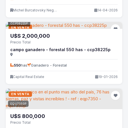
Michel Burcatovsky Negocios Inmobiliarios
14-04-2026
CCP38225P
EN VENTA
U$S
2,000,000
Precio Total
campo ganadero - forestal 550 has - ccp38225p
550
has
Ganadero - Forestal
Capital Real Estate
19-01-2026
EN VENTA
EQU7350P
U$S
800,000
Precio Total