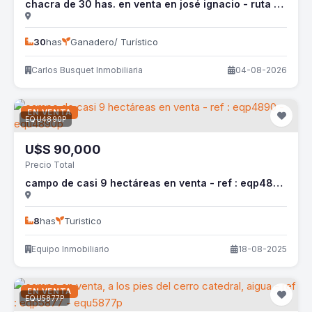
chacra de 30 has. en venta en josé ignacio - ruta 9 - cbi1726p
30
has
Ganadero/ Turístico
Carlos Busquet Inmobiliaria
04-08-2026
EN VENTA
EQU4890P
U$S
90,000
Precio Total
campo de casi 9 hectáreas en venta - ref : eqp4890 - equ4890p
8
has
Turistico
Equipo Inmobiliario
18-08-2025
EN VENTA
EQU5877P