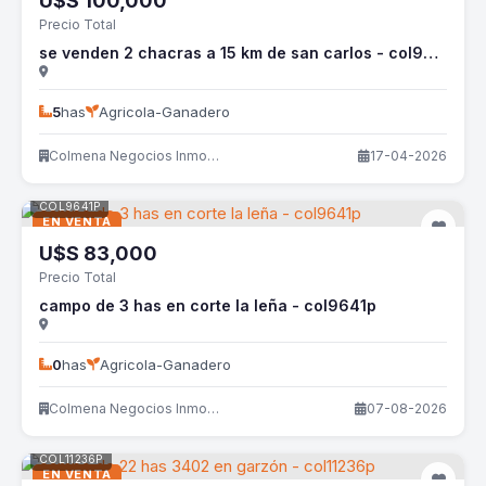
U$S
100,000
Precio Total
se venden 2 chacras a 15 km de san carlos - col9633p
5
has
Agricola-Ganadero
Colmena Negocios Inmobiliarios
17-04-2026
COL9641P
EN VENTA
U$S
83,000
Precio Total
campo de 3 has en corte la leña - col9641p
0
has
Agricola-Ganadero
Colmena Negocios Inmobiliarios
07-08-2026
COL11236P
EN VENTA