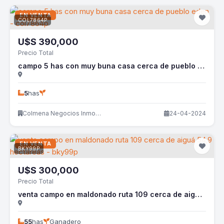
EN VENTA
COL7864P
U$S
390,000
Precio Total
campo 5 has con muy buna casa cerca de pueblo eden - col7864p
5
has
Colmena Negocios Inmobiliarios
24-04-2024
EN VENTA
BKY99P
U$S
300,000
Precio Total
venta campo en maldonado ruta 109 cerca de aiguá 54,9 hectáreas - bky99p
55
has
Ganadero