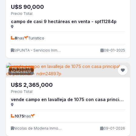
U$S
90,000
Precio Total
campo de casi 9 hectáreas en venta - spt11284p
8
has
Turistico
SIPUNTA - Servicios Inmobiliarios
08-01-2025
EN VENTA
NDM24897P
U$S
2,365,000
Precio Total
vende campo en lavalleja de 1075 con casa principal y de personal. - ndm24897p
1075
has
Nicolas de Modena Inmobiliaria
09-01-2026