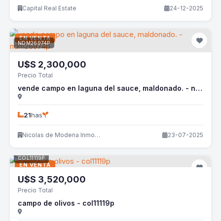
Capital Real Estate
24-12-2025
EN VENTA
NDM26974P
U$S
2,300,000
Precio Total
vende campo en laguna del sauce, maldonado. - ndm26974p
21
has
Nicolas de Modena Inmobiliaria
23-07-2025
COL11119P
EN VENTA
U$S
3,520,000
Precio Total
campo de olivos - col11119p