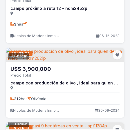
Precio Total
campo próximo a ruta 12 - ndm2452p
3
has
Nicolas de Modena Inmobiliaria
06-12-2023
EN VENTA
NDM2621P
U$S
3,900,000
Precio Total
campo con producción de olivo , ideal para quien desea invertir ! - ndm2621p
212
has
Olivícola
Nicolas de Modena Inmobiliaria
30-09-2024
SPT11284P
EN VENTA