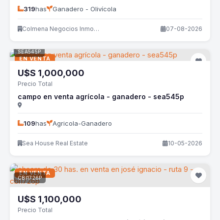
319
has
Ganadero - Olivícola
Colmena Negocios Inmobiliarios
07-08-2026
SEA545P
EN VENTA
U$S
1,000,000
Precio Total
campo en venta agrícola - ganadero - sea545p
109
has
Agricola-Ganadero
Sea House Real Estate
10-05-2026
EN VENTA
CBI1726P
U$S
1,100,000
Precio Total