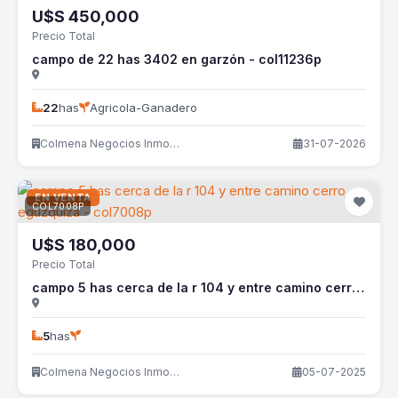
U$S
450,000
Precio Total
campo de 22 has 3402 en garzón - col11236p
22
has
Agricola-Ganadero
Colmena Negocios Inmobiliarios
31-07-2026
EN VENTA
COL7008P
U$S
180,000
Precio Total
campo 5 has cerca de la r 104 y entre camino cerro eguzquiza - col7008p
5
has
Colmena Negocios Inmobiliarios
05-07-2025