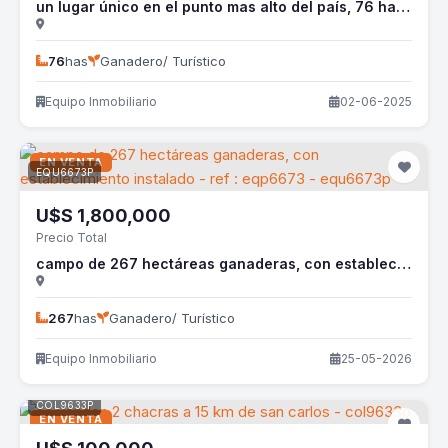
un lugar único en el punto mas alto del país, 76 has sierras, paz y vistas increíbles ! - ref : eqp7350 - equ7350p
76
has
Ganadero/ Turístico
Equipo Inmobiliario
02-06-2025
EN VENTA
EQU6673P
U$S
1,800,000
Precio Total
campo de 267 hectáreas ganaderas, con establecimiento instalado - ref : eqp6673 - equ6673p
267
has
Ganadero/ Turístico
Equipo Inmobiliario
25-05-2026
COL9633P
EN VENTA