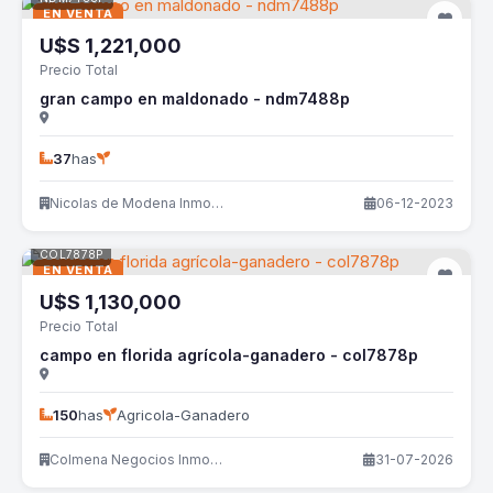
EN VENTA
U$S
1,221,000
Precio Total
gran campo en maldonado - ndm7488p
37
has
Nicolas de Modena Inmobiliaria
06-12-2023
COL7878P
EN VENTA
U$S
1,130,000
Precio Total
campo en florida agrícola-ganadero - col7878p
150
has
Agricola-Ganadero
Colmena Negocios Inmobiliarios
31-07-2026