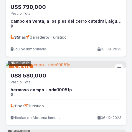
U$S
790,000
Precio Total
campo en venta, a los pies del cerro catedral, aigua - ref : eqp5877 - equ5877p
35
has
Ganadero/ Turístico
Equipo Inmobiliario
18-08-2025
NDM10051P
EN VENTA
U$S
580,000
Precio Total
hermoso campo - ndm10051p
11
has
Turistico
Nicolas de Modena Inmobiliaria
06-12-2023
NDM7488P