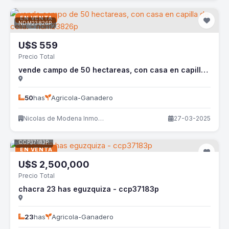
EN VENTA
NDM23826P
U$S
559
Precio Total
vende campo de 50 hectareas, con casa en capilla de cella. - ndm23826p
50
has
Agricola-Ganadero
Nicolas de Modena Inmobiliaria
27-03-2025
CCP37183P
EN VENTA
U$S
2,500,000
Precio Total
chacra 23 has eguzquiza - ccp37183p
23
has
Agricola-Ganadero