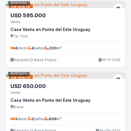
BDB7266C
EN VENTA
USD
595.000
Venta
Casa Venta en Punta del Este Uruguay
Tio Tom
4
dorm.
4
baños
200
m²
Blanquita Di Biase Propiedades
18-11-2025
BDB7267C
EN VENTA
USD
650.000
Venta
Casa Venta en Punta del Este Uruguay
Brava
3
dorm.
2
baños
898
m²
Blanquita Di Biase Propiedades
26-09-2024