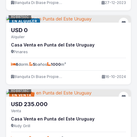
Blanquita Di Biase Propiedades
27-12-2023
BDB8750C
EN ALQUILER
USD
0
Alquiler
Casa Venta en Punta del Este Uruguay
Pinares
6
dorm.
5
baños
1000
m²
Blanquita Di Biase Propiedades
16-10-2024
BDB8738C
EN VENTA
USD
235.000
Venta
Casa Venta en Punta del Este Uruguay
Aidy Grill