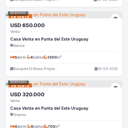
BDB7314C
EN VENTA
USD
650.000
Venta
Casa Venta en Punta del Este Uruguay
Mansa
5
dorm.
4
baños
1300
m²
Blanquita Di Biase Propiedades
10-03-2025
BDB7383C
EN VENTA
USD
320.000
Venta
Casa Venta en Punta del Este Uruguay
Pinares
4
dorm.
4
baños
700
m²