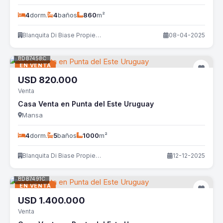
4
dorm.
4
baños
860
m²
Blanquita Di Biase Propiedades
08-04-2025
BDB7458C
EN VENTA
USD
820.000
Venta
Casa Venta en Punta del Este Uruguay
Mansa
4
dorm.
5
baños
1000
m²
Blanquita Di Biase Propiedades
12-12-2025
BDB7491C
EN VENTA
USD
1.400.000
Venta