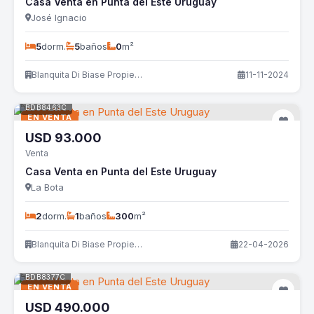
Casa Venta en Punta del Este Uruguay
José Ignacio
5
dorm.
5
baños
0
m²
Blanquita Di Biase Propiedades
11-11-2024
BDB8463C
EN VENTA
USD
93.000
Venta
Casa Venta en Punta del Este Uruguay
La Bota
2
dorm.
1
baños
300
m²
Blanquita Di Biase Propiedades
22-04-2026
BDB8377C
EN VENTA
USD
490.000