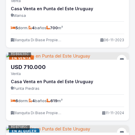
Venta
Casa Venta en Punta del Este Uruguay
Mansa
5
dorm.
4
baños
700
m²
Blanquita Di Biase Propiedades
06-11-2023
BDB6639C
EN VENTA
USD
710.000
Venta
Casa Venta en Punta del Este Uruguay
Punta Piedras
6
dorm.
4
baños
619
m²
Blanquita Di Biase Propiedades
11-11-2024
BDB7185C
EN ALQUILER