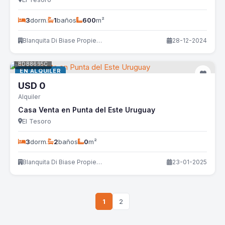
3
dorm.
1
baños
600
m²
Blanquita Di Biase Propiedades
28-12-2024
BDB8695C
EN ALQUILER
USD
0
Alquiler
Casa Venta en Punta del Este Uruguay
El Tesoro
3
dorm.
2
baños
0
m²
Blanquita Di Biase Propiedades
23-01-2025
1
2