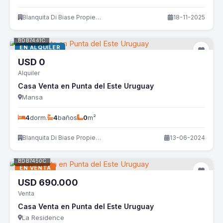
Blanquita Di Biase Propiedades
18-11-2025
BDB7441C
EN ALQUILER
USD
0
Alquiler
Casa Venta en Punta del Este Uruguay
Mansa
4
dorm.
4
baños
0
m²
Blanquita Di Biase Propiedades
13-06-2024
BDB7450C
EN VENTA
USD
690.000
Venta
Casa Venta en Punta del Este Uruguay
La Residence