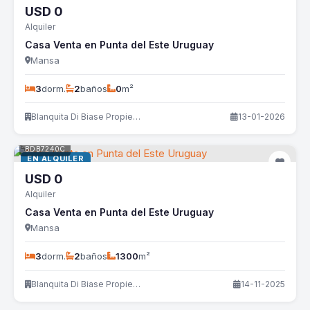
USD
0
Alquiler
Casa Venta en Punta del Este Uruguay
Mansa
3
dorm.
2
baños
0
m²
Blanquita Di Biase Propiedades
13-01-2026
BDB7240C
EN ALQUILER
USD
0
Alquiler
Casa Venta en Punta del Este Uruguay
Mansa
3
dorm.
2
baños
1300
m²
Blanquita Di Biase Propiedades
14-11-2025