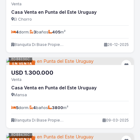
Venta
Casa Venta en Punta del Este Uruguay
El Chorro
4
dorm.
3
baños
405
m²
Blanquita Di Biase Propiedades
26-12-2025
BDB8396C
EN VENTA
USD
1.300.000
Venta
Casa Venta en Punta del Este Uruguay
Mansa
5
dorm.
4
baños
3800
m²
Blanquita Di Biase Propiedades
09-03-2025
BDB8436C
EN VENTA