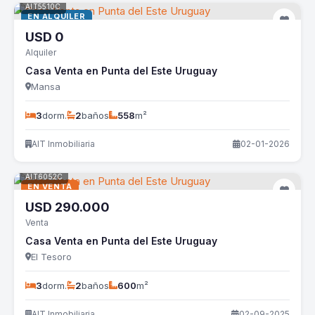
AIT5510C
EN ALQUILER
USD
0
Alquiler
Casa Venta en Punta del Este Uruguay
Mansa
3
dorm.
2
baños
558
m²
AIT Inmobiliaria
02-01-2026
AIT6052C
EN VENTA
USD
290.000
Venta
Casa Venta en Punta del Este Uruguay
El Tesoro
3
dorm.
2
baños
600
m²
AIT Inmobiliaria
02-09-2025