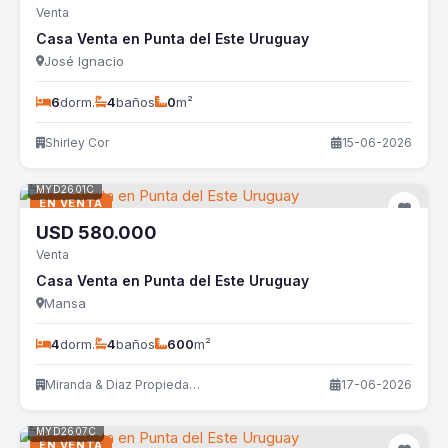
Venta
Casa Venta en Punta del Este Uruguay
José Ignacio
6
dorm.
4
baños
0
m²
Shirley Cor
15-06-2026
MYD2601C
EN VENTA
USD
580.000
Venta
Casa Venta en Punta del Este Uruguay
Mansa
4
dorm.
4
baños
600
m²
Miranda & Diaz Propiedades
17-06-2026
MYD2607C
EN VENTA