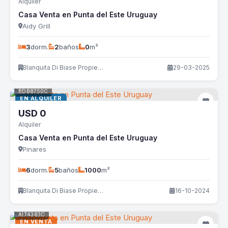
Alquiler
Casa Venta en Punta del Este Uruguay
Aidy Grill
3
dorm.
2
baños
0
m²
Blanquita Di Biase Propiedades
29-03-2025
BDB8750C
EN ALQUILER
USD
0
Alquiler
Casa Venta en Punta del Este Uruguay
Pinares
6
dorm.
5
baños
1000
m²
Blanquita Di Biase Propiedades
16-10-2024
AIT4383C
EN VENTA