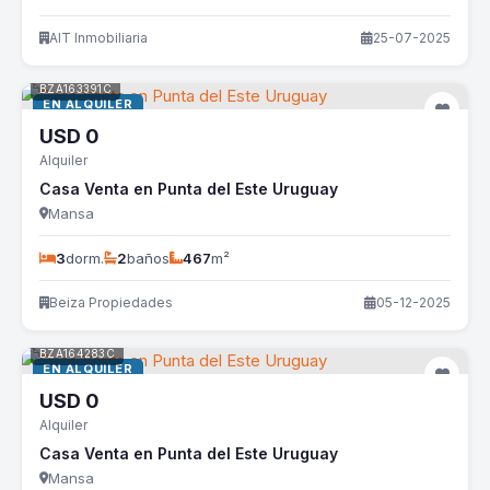
AIT Inmobiliaria
25-07-2025
BZA163391C
EN ALQUILER
USD
0
Alquiler
Casa Venta en Punta del Este Uruguay
Mansa
3
dorm.
2
baños
467
m²
Beiza Propiedades
05-12-2025
BZA164283C
EN ALQUILER
USD
0
Alquiler
Casa Venta en Punta del Este Uruguay
Mansa