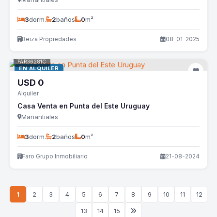
3
dorm.
2
baños
0
m²
Beiza Propiedades
08-01-2025
FAR36281C
EN ALQUILER
USD
0
Alquiler
Casa Venta en Punta del Este Uruguay
Manantiales
3
dorm.
2
baños
0
m²
Faro Grupo Inmobiliario
21-08-2024
1
2
3
4
5
6
7
8
9
10
11
12
13
14
15