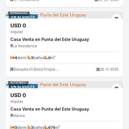
BDB9024C
EN ALQUILER
USD
0
Alquiler
Casa Venta en Punta del Este Uruguay
La Residence
4
dorm.
3
baños
0
m²
Blanquita Di Biase Propiedades
28-11-2025
AIT17185C
EN ALQUILER
USD
0
Alquiler
Casa Venta en Punta del Este Uruguay
Mansa
3
dorm.
3
baños
674
m²