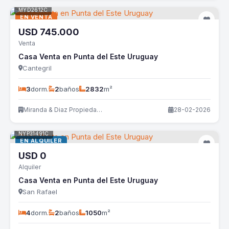
MYD2612C
EN VENTA
USD
745.000
Venta
Casa Venta en Punta del Este Uruguay
Cantegril
3
dorm.
2
baños
2832
m²
Miranda & Diaz Propiedades
28-02-2026
NYP31491C
EN ALQUILER
USD
0
Alquiler
Casa Venta en Punta del Este Uruguay
San Rafael
4
dorm.
2
baños
1050
m²