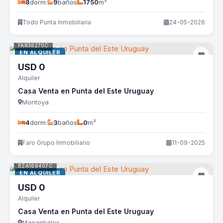
8
dorm.
9
baños
1750
m²
Todo Punta Inmobiliaria
24-05-2026
FAR36270C
EN ALQUILER
USD
0
Alquiler
Casa Venta en Punta del Este Uruguay
Montoya
4
dorm.
3
baños
0
m²
Faro Grupo Inmobiliario
11-09-2025
BZA166407C
EN ALQUILER
USD
0
Alquiler
Casa Venta en Punta del Este Uruguay
Manantiales