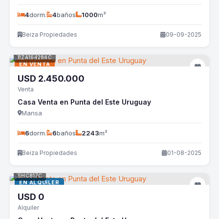
4
dorm.
4
baños
1000
m²
Beiza Propiedades
09-09-2025
BZA164284C
EN VENTA
USD
2.450.000
Venta
Casa Venta en Punta del Este Uruguay
Mansa
6
dorm.
6
baños
2243
m²
Beiza Propiedades
01-08-2025
SHC817C
EN ALQUILER
USD
0
Alquiler