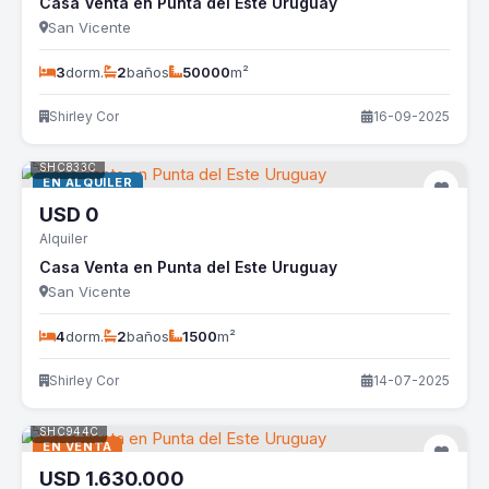
Casa Venta en Punta del Este Uruguay
San Vicente
3
dorm.
2
baños
50000
m²
Shirley Cor
16-09-2025
SHC833C
EN ALQUILER
USD
0
Alquiler
Casa Venta en Punta del Este Uruguay
San Vicente
4
dorm.
2
baños
1500
m²
Shirley Cor
14-07-2025
SHC944C
EN VENTA
USD
1.630.000