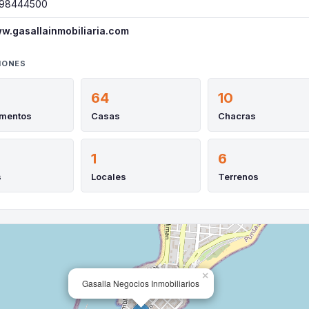
98444500
w.gasallainmobiliaria.com
IONES
64
10
amentos
Casas
Chacras
1
6
s
Locales
Terrenos