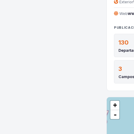
Exterior
ww
Web
PUBLICAC
130
Depart
3
Campo