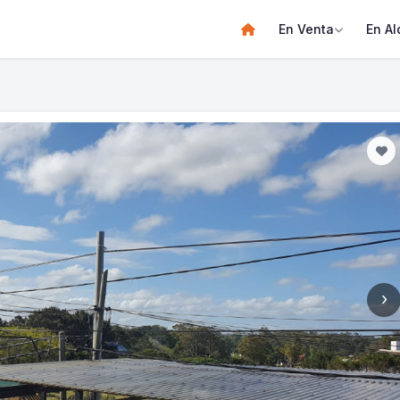
En Venta
En Al
›