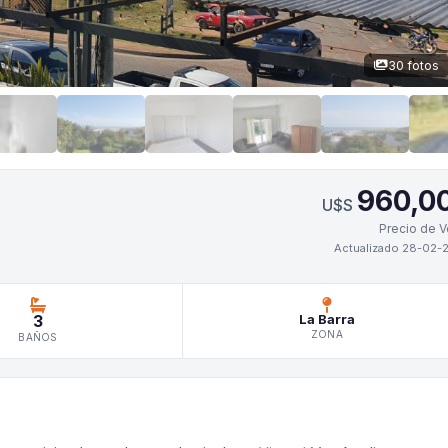
30 fotos
960,0
U$S
Precio de V
Actualizado 28-02-
3
La Barra
ZONA
BAÑOS