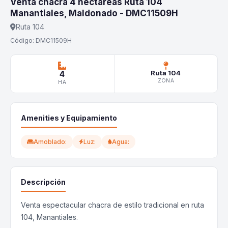
Venta chacra 4 hectáreas Ruta 104
Manantiales, Maldonado - DMC11509H
Ruta 104
Código: DMC11509H
4
Ruta 104
ZONA
HA
Amenities y Equipamiento
Amoblado:
Luz:
Agua:
Descripción
Venta espectacular chacra de estilo tradicional en ruta
104, Manantiales.