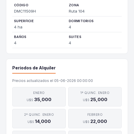
CÓDIGO
ZONA
DMC11509H
Ruta 104
SUPERFICIE
DORMITORIOS
4 ha
4
BAÑOS
SUITES
4
4
Períodos de Alquiler
Precios actualizados el 05-06-2026 00:00:00
ENERO
1ª QUINC. ENERO
35,000
25,000
U$S
U$S
2ª QUINC. ENERO
FEBRERO
14,000
22,000
U$S
U$S