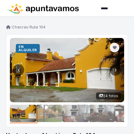
/
Chacras
/
Ruta 104
EN
ALQUILER
‹
›
24 fotos