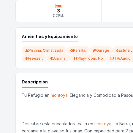
3
DORM.
Amenities y Equipamiento
Piscina: Climatizada
Parrilla:
Garage
Estufa L
Freezer:
Alarma:
Play-room: No
TV/Audio:
Descripción
Tu Refugio en
montoya
: Elegancia y Comodidad a Pasos
Descubre esta encantadora casa en
montoya
, La Barra
cercanía a la playa se fusionan. Con capacidad para 7 