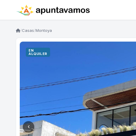
/
Casas
/
Montoya
EN
ALQUILER
‹