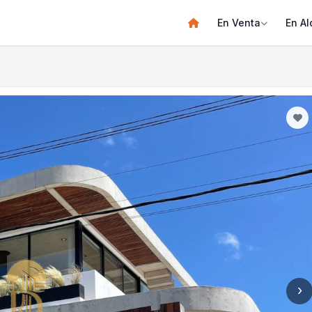
En Venta
En Al
›