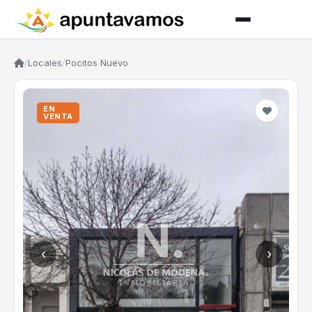
/
Locales
/
Pocitos Nuevo
EN
VENTA
‹
›