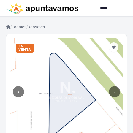
/
Locales
/
Roosevelt
EN
VENTA
‹
›