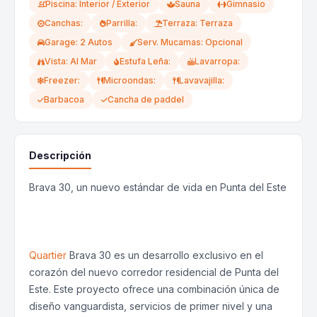
Piscina: Interior / Exterior
Sauna
Gimnasio
Canchas:
Parrilla:
Terraza: Terraza
Garage: 2 Autos
Serv. Mucamas: Opcional
Vista: Al Mar
Estufa Leña:
Lavarropa:
Freezer:
Microondas:
Lavavajilla:
Barbacoa
Cancha de paddel
Descripción
Brava 30, un nuevo estándar de vida en Punta del Este
Quartier
Brava 30 es un desarrollo exclusivo en el
corazón del nuevo corredor residencial de Punta del
Este. Este proyecto ofrece una combinación única de
diseño vanguardista, servicios de primer nivel y una