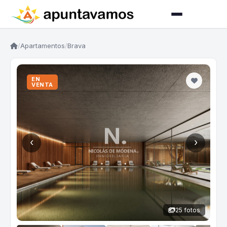
/
Apartamentos
/
Brava
EN
VENTA
‹
›
25 fotos