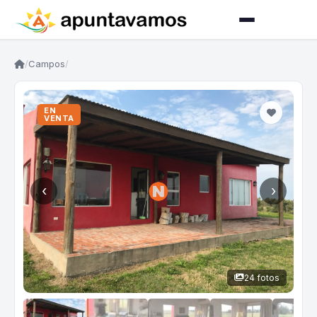
/
Campos
/
EN
VENTA
‹
›
24 fotos