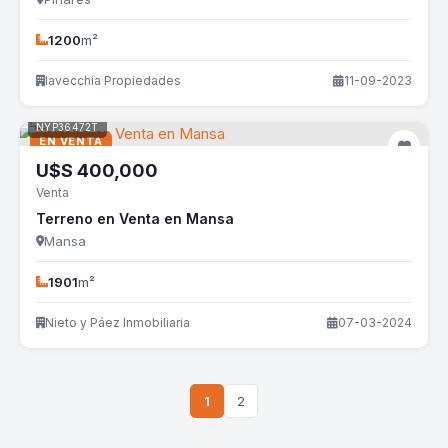
1200
m²
Iavecchia Propiedades
11-09-2023
NYP36472T
EN VENTA
U$S
400,000
Venta
Terreno en Venta en Mansa
Mansa
1901
m²
Nieto y Páez Inmobiliaria
07-03-2024
1
2